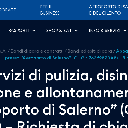
zia, disinfestazione, der
PER IL
AEROPORTO DI SA
PORATE
BUSINESS
E DEL CILENTO
TRASPORTI
SHOP & EAT
INFO & SERVIZI
p.A.
/
Bandi di gara e contratti
/
Bandi ed esiti di gara
/
Appal
, presso l’Aeroporto di Salerno” (C.I.G.: 76269820A8) – Rich
izi di pulizia, disi
one e allontanament
porto di Salerno” (C
– Richiesta di chiar