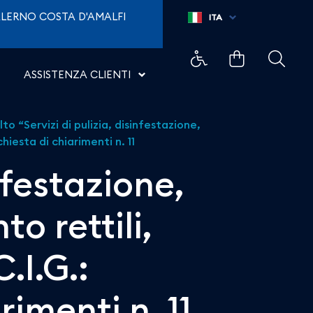
attizzazione e allontanam
LERNO COSTA D'AMALFI
ITA
ASSISTENZA CLIENTI
to “Servizi di pulizia, disinfestazione,
iesta di chiarimenti n. 11
nfestazione,
o rettili,
.I.G.:
imenti n. 11