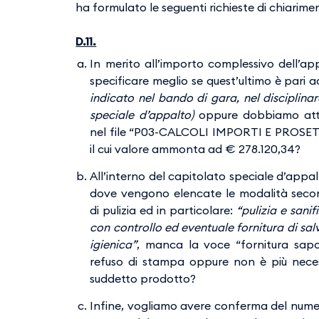
ha formulato le seguenti richieste di chiarimen
D.11.
In merito all’importo complessivo dell’app
specificare meglio se quest’ultimo è pari 
indicato nel bando di gara, nel disciplina
speciale d’appalto)
oppure dobbiamo att
nel file “P03-CALCOLI IMPORTI E PRO
il cui valore ammonta ad € 278.120,34?
All’interno del capitolato speciale d’appalto
dove vengono elencate le modalità secondo
di pulizia ed in particolare:
“pulizia e sanif
con controllo ed eventuale fornitura di sa
igienica”
, manca la voce “fornitura sapo
refuso di stampa oppure non è più necess
suddetto prodotto?
Infine, vogliamo avere conferma del numero