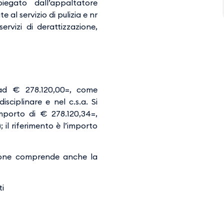
egato dall’appaltatore
te al servizio di pulizia e nr
servizi di derattizzazione,
 ad € 278.120,00=, come
sciplinare e nel c.s.a. Si
importo di € 278.120,34=,
 il riferimento è l’importo
tazione comprende anche la
ti