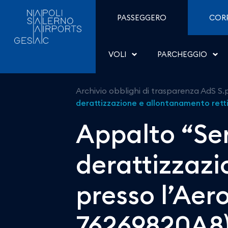
Appalto “Servizi di puli
Salta al contenuto
PASSEGGERO
COR
VOLI
PARCHEGGIO
Archivio obblighi di trasparenza AdS S.
derattizzazione e allontanamento rettili
Appalto “Serv
derattizzazi
presso l’Aero
76269820A8) 