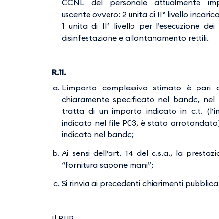
CCNL del personale attualmente impi
uscente ovvero: 2 unita di II° livello incarica
1 unita di II° livello per l’esecuzione dei 
disinfestazione e allontanamento rettili.
R.11.
L’importo complessivo stimato è pari
chiaramente specificato nel bando, nel di
tratta di un importo indicato in c.t. (l’
indicato nel file P03, è stato arrotondato);
indicato nel bando;
Ai sensi dell’art. 14 del c.s.a., la pres
“fornitura sapone mani”;
Si rinvia ai precedenti chiarimenti pubblica
Il RUP