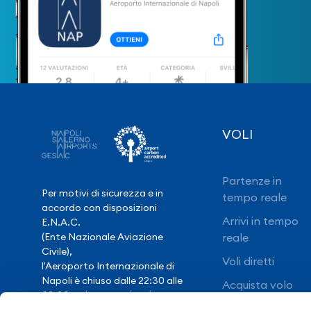
VOLI
Partenze in
Per motivi di sicurezza e in
tempo reale
accordo con disposizioni
Arrivi in tempo
E.N.A.C.
(Ente Nazionale Aviazione
reale
Civile),
Voli diretti
l'Aeroporto Internazionale di
Napoli è chiuso dalle 22:30 alle
Acquista volo
03:30, salvo eccezionale
ritardo voli.