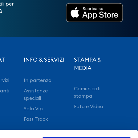
ili per
ù
AT
INFO & SERVIZI
STAMPA &
MEDIA
rvizi
In partenza
Comunicati
ranti
Assistenze
stampa
speciali
Foto e Video
Sala Vip
Fast Track