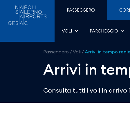
Arrivi in tempo reale - 
Salta al contenuto
PASSEGGERO
COR
VOLI
PARCHEGGIO
Passeggero
/
Voli
/
Arrivi in tempo real
Arrivi in te
Consulta tutti i voli in arriv