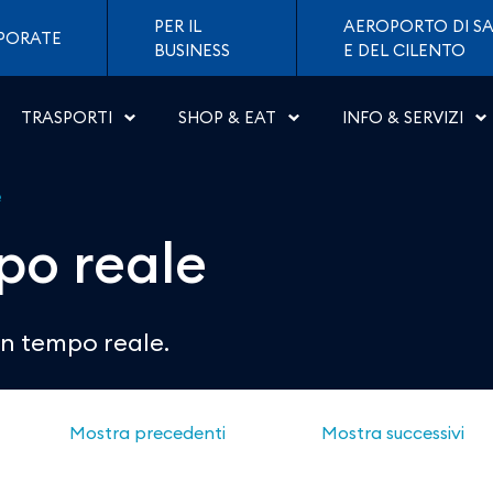
Aeroporti di Napoli
PER IL
AEROPORTO DI SA
PORATE
BUSINESS
E DEL CILENTO
TRASPORTI
SHOP & EAT
INFO & SERVIZI
e
mpo reale
o in tempo reale.
Mostra precedenti
Mostra successivi