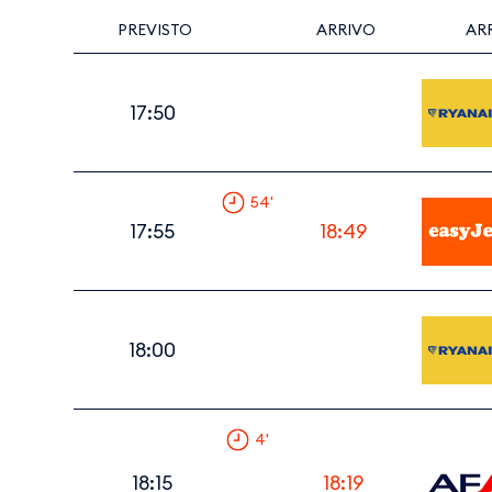
PREVISTO
ARRIVO
AR
17:50
54
'
17:55
18:49
18:00
4
'
18:15
18:19