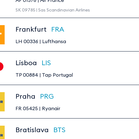
AF 01378
|
Air France
SK 09785 | Sas Scandinavian Airlines
DL 08251 | Delta Airlines
Frankfurt
FRA
LH 00336
|
Lufthansa
Lisboa
LIS
TP 00884
|
Tap Portugal
Praha
PRG
FR 05425
|
Ryanair
Bratislava
BTS