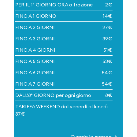
PER IL 1° GIORNO ORA o frazione
2€
FINO A 1 GIORNO
14€
FINO A 2 GIORNI
27€
FINO A 3 GIORNI
39€
FINO A 4 GIORNI
51€
FINO A 5 GIORNI
53€
FINO A 6 GIORNI
54€
FINO A 7 GIORNI
54€
DALL'8° GIORNO per ogni giorno
8€
TARIFFA WEEKEND dal venerdì al lunedì
37€
Guarda la mappa