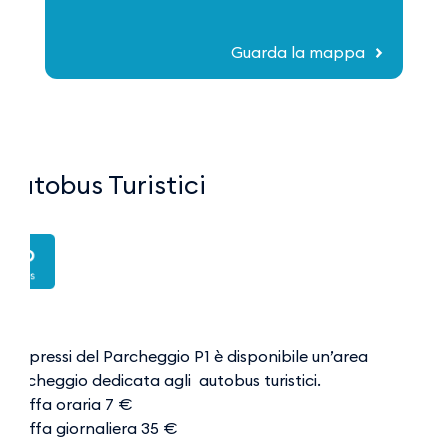
Guarda la mappa
Autobus Turistici
Nei pressi del Parcheggio P1 è disponibile un’area
parcheggio dedicata agli autobus turistici.
Tariffa oraria 7 €
Tariffa giornaliera 35 €