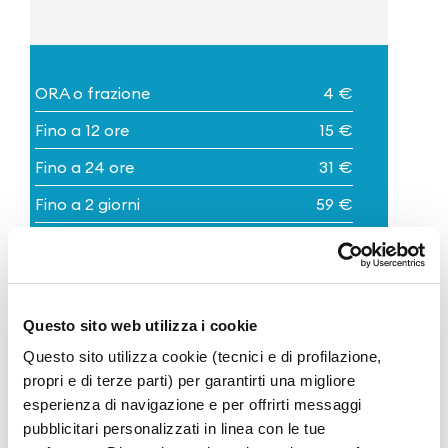
ORA o frazione
4 €
Fino a 12 ore
15 €
Fino a 24 ore
31 €
Fino a 2 giorni
59 €
Fino a 3 giorni
85 €
Fino a 4 giorni
111 €
Fino a 5 giorni
116 €
Questo sito web utilizza i cookie
Fino a 6 giorni
117 €
Questo sito utilizza cookie (tecnici e di profilazione,
propri e di terze parti) per garantirti una migliore
Fino a 7 giorni
119 €
esperienza di navigazione e per offrirti messaggi
Giorni successivi o frazione
18 €
pubblicitari personalizzati in linea con le tue