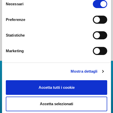
Necessari
del
consenso
Preferenze
Altri Bandi e Avvisi
Statistiche
Marketing
Scarica l'app
Mostra dettagli
La Guida dei Servizi dell'Aeroporto Internazionale di
Accetta tutti i cookie
Napoli!
Informazioni in tempo reale sui voli, tutti i servizi e i
numeri utili per rendere la tua esperienza
Accetta selezionati
all'Aeroporto di Napoli ancora più coinvolgente e