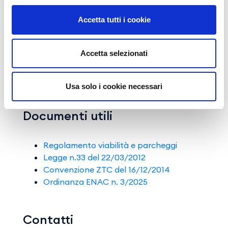
La richiesta del permesso di transito potrà
essere effettuata sia preventivamente (al
Accetta tutti i cookie
periodo di transito previsto) che
successivamente. In quest’ultimo caso il
termine per la richiesta di accreditamento è di
Accetta selezionati
7 (sette) giorni solari
consecutivi rispetto alla
data di transito previsto (rif. Regolamento
Operativo).
Usa solo i cookie necessari
Documenti utili
Regolamento viabilità e parcheggi
Legge n.33 del 22/03/2012
Convenzione ZTC del 16/12/2014
Ordinanza ENAC n. 3/2025
Contatti