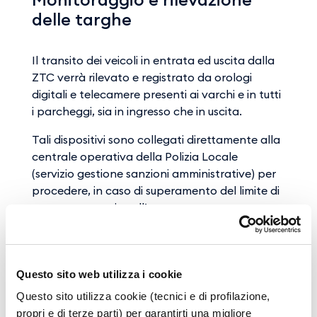
delle targhe
Il transito dei veicoli in entrata ed uscita dalla
ZTC verrà rilevato e registrato da orologi
digitali e telecamere presenti ai varchi e in tutti
i parcheggi, sia in ingresso che in uscita.
Tali dispositivi sono collegati direttamente alla
centrale operativa della Polizia Locale
(servizio gestione sanzioni amministrative) per
procedere, in caso di superamento del limite di
tempo consentito all’accertamento
automatico delle violazioni amministrative che
prevedono una multa da 80 a 318 euro (Legge
22 marzo 2012 n.33).
Questo sito web utilizza i cookie
Permessi di accesso
Questo sito utilizza cookie (tecnici e di profilazione,
propri e di terze parti) per garantirti una migliore