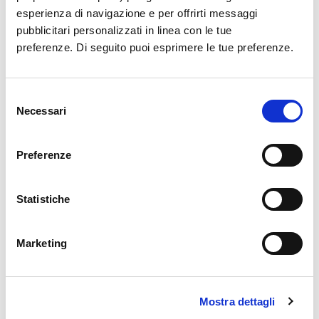
I passeggeri PRM (Passeggeri a Ridotta
esperienza di navigazione e per offrirti messaggi
Mobilità), ai quali sono riservati stalli
pubblicitari personalizzati in linea con le tue
gratuiti al Parcheggio Multipiano,
preferenze. Di seguito puoi esprimere le tue preferenze.
potranno usufruire anche di
uno stallo
dedicato
all'esterno della “Sala Amica”,
previa richiesta di autorizzazione di
Selezione
Necessari
permanenza in ZTC tramite il
Modulo
del
online
.
consenso
Tutti i fornitori/corrieri/utenti
Preferenze
generici/imprese di lavori che hanno
necessità di accedere alla ZTC oltre i 15
minuti dovranno compilare il
Modulo
Statistiche
online
Taxi fuori Comune e provincia e NCC con
Marketing
mezzi di altezza superiore ai 2 metri con
clienti di voli in ritardo -
Modulo online
Mostra dettagli