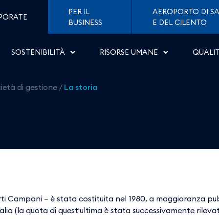
Napoli
PER IL
AEROPORTO DI SA
PORATE
BUSINESS
E DEL CILENTO
SOSTENIBILITÀ
RISORSE UMANE
QUALI
ietà di gestione
/
La storia
rti Campani – è stata costituita nel 1980, a maggioranza pub
italia (la quota di quest'ultima è stata successivamente rileva