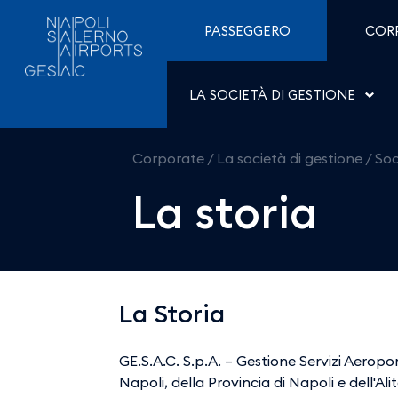
La storia - Aeroporti di 
Salta al contenuto
PASSEGGERO
COR
LA SOCIETÀ DI GESTIONE
Corporate
/
La società di gestione
/
Soc
La storia
La Storia
GE.S.A.C. S.p.A. – Gestione Servizi Aeropo
Napoli, della Provincia di Napoli e dell'Al