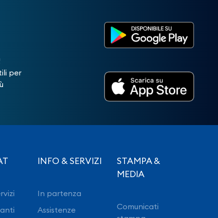
!
ili per
ù
AT
INFO & SERVIZI
STAMPA &
MEDIA
rvizi
In partenza
Comunicati
ranti
Assistenze