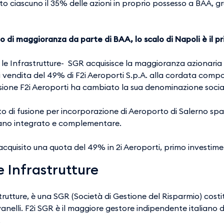
duto ciascuno il 35% delle azioni in proprio possesso a BAA, 
o di maggioranza da parte di BAA, lo scalo di Napoli è il 
r le Infrastrutture- SGR acquisisce la maggioranza azionaria
 vendita del 49% di F2i Aeroporti S.p.A. alla cordata comp
sione F2i Aeroporti ha cambiato la sua denominazione social
tto di fusione per incorporazione di Aeroporto di Salerno spa 
pano integrato e complementare.
 acquisito una quota del 49% in 2i Aeroporti, primo investim
le Infrastrutture
astrutture, è una SGR (Società di Gestione del Risparmio) cost
lli. F2i SGR è il maggiore gestore indipendente italiano di 
.