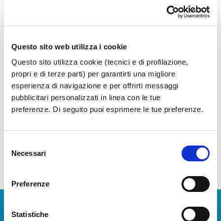
Sala Vip
Questo sito web utilizza i cookie
Questo sito utilizza cookie (tecnici e di profilazione,
Accedi a un'area esclusiva e confortevole in
propri e di terze parti) per garantirti una migliore
attesa del tuo volo
esperienza di navigazione e per offrirti messaggi
pubblicitari personalizzati in linea con le tue
Scopri di più
preferenze. Di seguito puoi esprimere le tue preferenze.
Selezione
Necessari
del
consenso
Preferenze
Scarica l'app
Statistiche