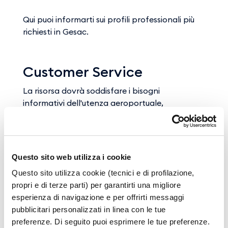
Qui puoi informarti sui profili professionali più
richiesti in Gesac.
Customer Service
La risorsa dovrà soddisfare i bisogni
informativi dell'utenza aeroportuale,
attraverso la gestione dell'intero processo, dal
reperimento delle informazioni fino
all'effettiva erogazione. Il candidato ideale,
fortemente orientato al cliente, è in possesso
Questo sito web utilizza i cookie
della Laurea in Lingue e della conoscenza
Questo sito utilizza cookie (tecnici e di profilazione,
dell'Inglese e di una seconda lingua a livello
propri e di terze parti) per garantirti una migliore
fluente.
esperienza di navigazione e per offrirti messaggi
pubblicitari personalizzati in linea con le tue
Security Guard
preferenze. Di seguito puoi esprimere le tue preferenze.