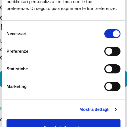
pubblicitari personalizzati in linea con le tue
celebrano la ripresa dei
preferenze. Di seguito puoi esprimere le tue preferenze.
collegamenti stagionali tra
Napoli e gli Stati Uniti
Selezione
Necessari
del
La compagnia aerea statunitense riprende i
consenso
collegamenti da Napoli per
Philadelphia (PHL)
e
Preferenze
Chicago (ORD)
Statistiche
CS-AA_NAP Summer Schedule_final.pdf
Marketing
Mostra di più
Mostra dettagli
Corporate Communications & Media Relations