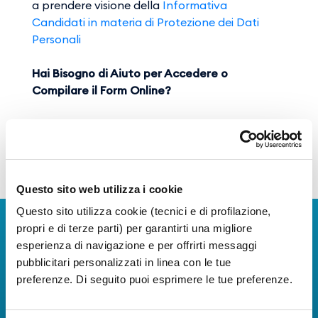
a prendere visione della
Informativa
Candidati in materia di Protezione dei Dati
Personali
Hai Bisogno di Aiuto per Accedere o
Compilare il Form Online?
Per richiedere assistenza sull' utilizzo del form
on line invia una mail
a
recruitment@gesac.it
(
Non inviare il tuo CV
a questo indirizzo email
)
Questo sito web utilizza i cookie
Questo sito utilizza cookie (tecnici e di profilazione,
Scarica l'app
propri e di terze parti) per garantirti una migliore
esperienza di navigazione e per offrirti messaggi
La Guida dei Servizi dell'Aeroporto Internazionale di
pubblicitari personalizzati in linea con le tue
Napoli!
preferenze. Di seguito puoi esprimere le tue preferenze.
Informazioni in tempo reale sui voli, tutti i servizi e i
numeri utili per rendere la tua esperienza