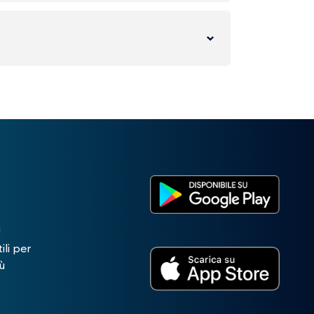
!
ili per
ù