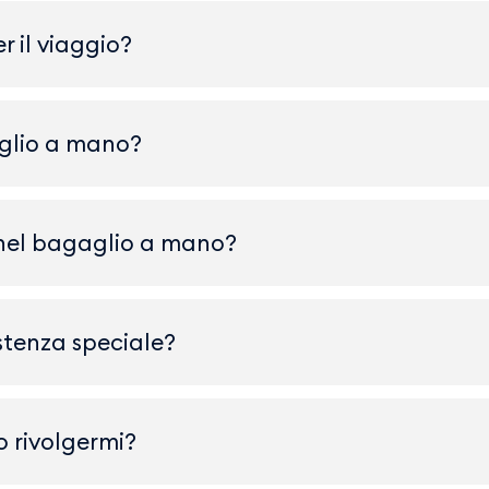
 il viaggio?
aglio a mano?
ti nel bagaglio a mano?
stenza speciale?
o rivolgermi?