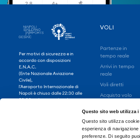
VOLI
Partenze in
Per motivi di sicurezza e in
tempo reale
accordo con disposizioni
Arrivi in tempo
E.N.A.C.
(Ente Nazionale Aviazione
reale
Civile),
Voli diretti
l'Aeroporto Internazionale di
Napoli è chiuso dalle 22:30 alle
Acquista volo
03:30, salvo eccezionale
ritardo voli.
Questo sito web utilizza i
Questo sito utilizza cookie 
Hai bisogno di
esperienza di navigazione e
assistenza?
preferenze. Di seguito puo