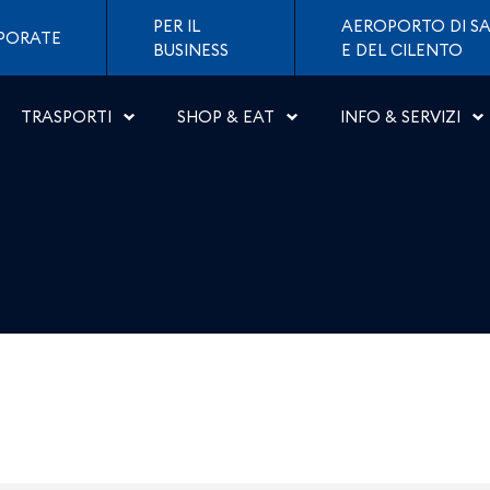
li
PER IL
AEROPORTO DI SA
PORATE
BUSINESS
E DEL CILENTO
TRASPORTI
SHOP & EAT
INFO & SERVIZI