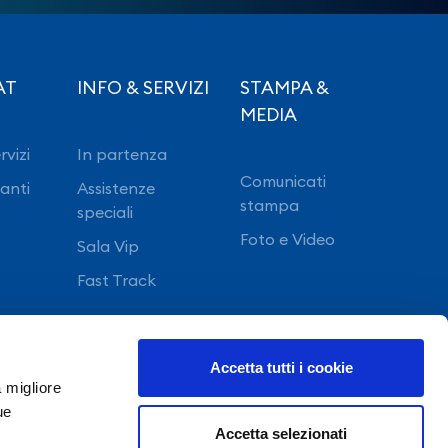
AT
INFO & SERVIZI
STAMPA &
MEDIA
rvizi
In partenza
Comunicati
ranti
Assistenze
stampa
speciali
Foto e Video
Sala Vip
Fast Track
Accetta tutti i cookie
a migliore
ue
Accetta selezionati