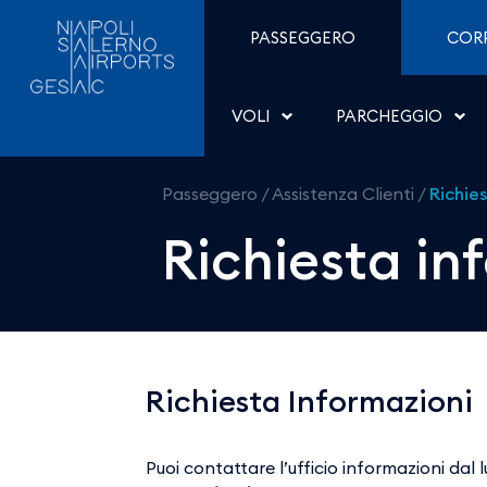
Richiesta informazioni -
Salta al contenuto
PASSEGGERO
COR
VOLI
PARCHEGGIO
Passeggero
/
Assistenza Clienti
/
Richie
Richiesta in
Richiesta Informazioni
Puoi contattare l’ufficio informazioni dal 