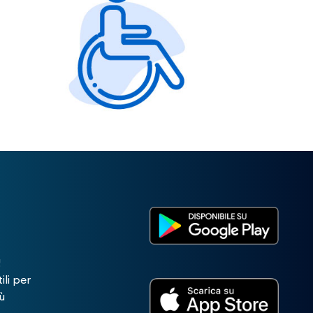
r
!
ili per
ù