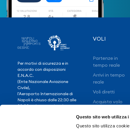
VOLI
Partenze in
Per motivi di sicurezza e in
tempo reale
accordo con disposizioni
Arrivi in tempo
E.N.A.C.
(Ente Nazionale Aviazione
reale
Civile),
Voli diretti
l'Aeroporto Internazionale di
Napoli è chiuso dalle 22:30 alle
Acquista volo
03:30, salvo eccezionale
ritardo voli.
Questo sito web utilizza i
Questo sito utilizza cookie 