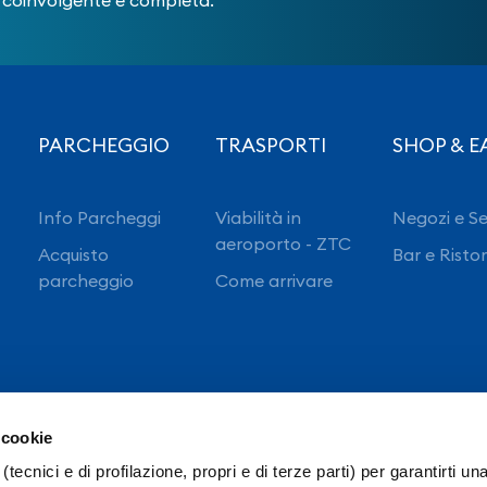
coinvolgente e completa.
PARCHEGGIO
TRASPORTI
SHOP & E
Info Parcheggi
Viabilità in
Negozi e Se
aeroporto - ZTC
Acquisto
Bar e Risto
parcheggio
Come arrivare
 cookie
(tecnici e di profilazione, propri e di terze parti) per garantirti un