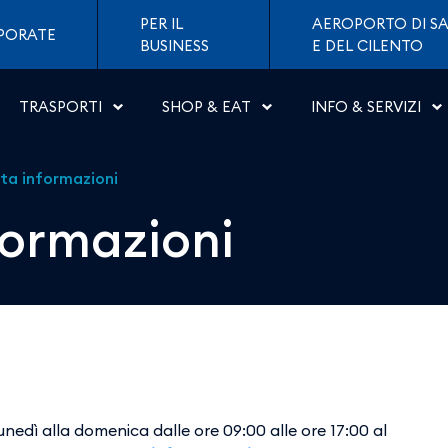
 Aeroporti di Napoli
PER IL
AEROPORTO DI SA
PORATE
BUSINESS
E DEL CILENTO
TRASPORTI
SHOP & EAT
INFO & SERVIZI
sta informazioni
formazioni
lunedì alla domenica dalle ore 09:00 alle ore 17:00 al