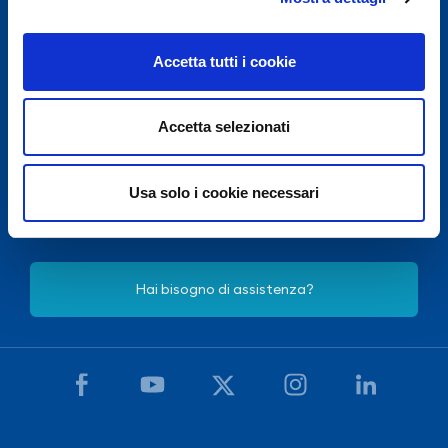
Accetta tutti i cookie
Accetta selezionati
Per motivi di sicurezza e in accordo con disposizioni
E.N.A.C.
(Ente Nazionale Aviazione Civile),
Usa solo i cookie necessari
l'Aeroporto Internazionale di Napoli è chiuso dalle 22:30
alle 03:30, salvo eccezionale ritardo voli.
Hai bisogno di assistenza?