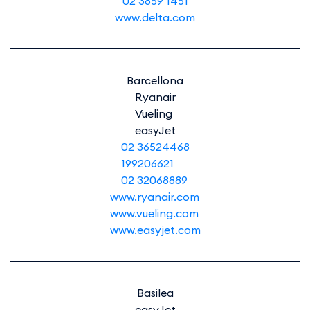
02 3859 1451
www.delta.com
Barcellona
Ryanair
Vueling
easyJet
02 36524468
199206621
02 32068889
www.ryanair.com
www.vueling.com
www.easyjet.com
Basilea
easyJet