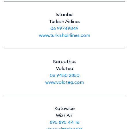
Istanbul
Turkish Airlines
06 99749849
www.turkishairlines.com
Karpathos
Volotea
06 9450 2850
www.volotea.com
Katowice
Wizz Air
895 895 44 16
www.wizzair.com