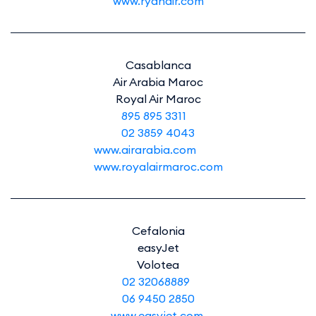
www.ryanair.com
Casablanca
Air Arabia Maroc
Royal Air Maroc
895 895 3311
02 3859 4043
www.airarabia.com
www.royalairmaroc.com
Cefalonia
easyJet
Volotea
02 32068889
06 9450 2850
www.easyjet.com