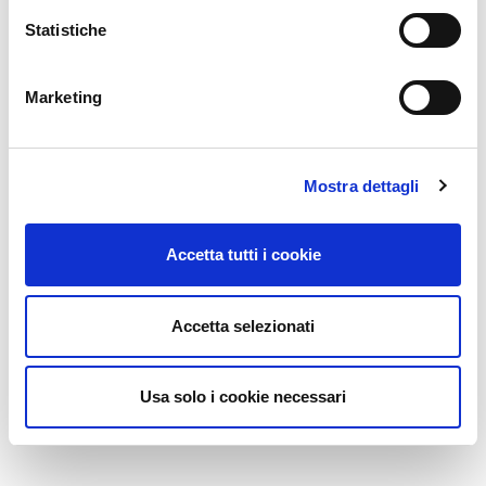
199 404 023
Statistiche
www.jet2.com
Marketing
Bordeaux
Volotea
Mostra dettagli
06 9450 2850
www.volotea.com
Accetta tutti i cookie
Brasov
Accetta selezionati
Wizz Air
895 895 44 16
www.wizzair.com
Usa solo i cookie necessari