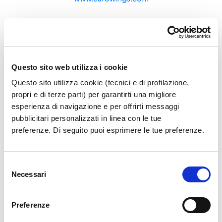
Bilbao
Volotea (dall'8/09)
06 9450 2850
Questo sito web utilizza i cookie
www.volotea.com
Questo sito utilizza cookie (tecnici e di profilazione,
propri e di terze parti) per garantirti una migliore
esperienza di navigazione e per offrirti messaggi
pubblicitari personalizzati in linea con le tue
Billund
preferenze. Di seguito puoi esprimere le tue preferenze.
Norwegian
06 94802756
www.norwegian.com
Selezione
Necessari
del
consenso
Birmingham
Preferenze
Jet2.com