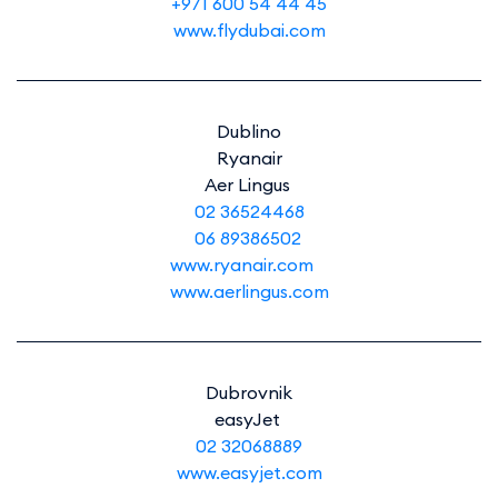
+971 600 54 44 45
www.flydubai.com
Dublino
Ryanair
Aer Lingus
02 36524468
06 89386502
www.ryanair.com
www.aerlingus.com
Dubrovnik
easyJet
02 32068889
www.easyjet.com