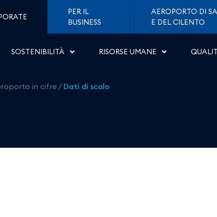
 di Napoli
PER IL
AEROPORTO DI SA
PORATE
BUSINESS
E DEL CILENTO
SOSTENIBILITÀ
RISORSE UMANE
QUALI
eroporto in cifre
/
Dati di scalo