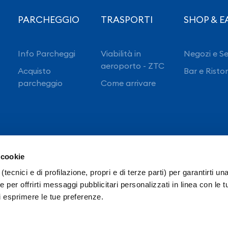
PARCHEGGIO
TRASPORTI
SHOP & E
Info Parcheggi
Viabilità in
Negozi e Se
aeroporto - ZTC
Acquisto
Bar e Risto
parcheggio
Come arrivare
 cookie
(tecnici e di profilazione, propri e di terze parti) per garantirti un
 per offrirti messaggi pubblicitari personalizzati in linea con le t
i esprimere le tue preferenze.