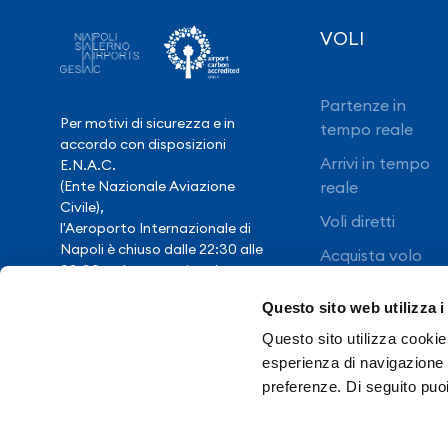
VOLI
Partenze in
Per motivi di sicurezza e in
tempo reale
accordo con disposizioni
Arrivi in tempo
E.N.A.C.
(Ente Nazionale Aviazione
reale
Civile),
Voli diretti
l'Aeroporto Internazionale di
Napoli è chiuso dalle 22:30 alle
Acquista volo
03:30, salvo eccezionale
ritardo voli.
Questo sito web utilizza i
Questo sito utilizza cookie 
Hai bisogno di
esperienza di navigazione e
assistenza?
preferenze. Di seguito puo