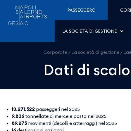
Dati di scalo - Aeroporti
Salta al contenuto
PASSEGGERO
COR
LA SOCIETÀ DI GESTIONE
Corporate
/
La società di gestione
/
L'a
Dati di scalo
13.271.522
passeggeri nel 2025
9.836
tonnellate di merce e posta nel 2025
89.275
movimenti (decolli e atterraggi) nel 2025
16
destinazioni nazionali