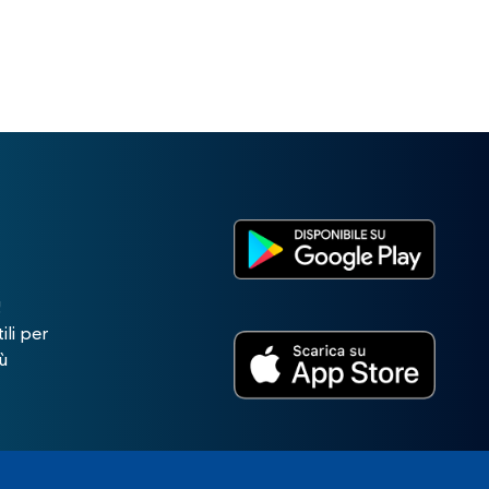
!
ili per
ù