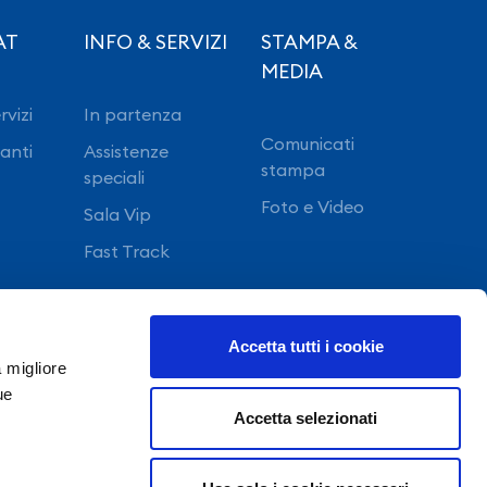
AT
INFO & SERVIZI
STAMPA &
MEDIA
rvizi
In partenza
Comunicati
ranti
Assistenze
stampa
speciali
Foto e Video
Sala Vip
Fast Track
Accetta tutti i cookie
a migliore
ue
Accetta selezionati