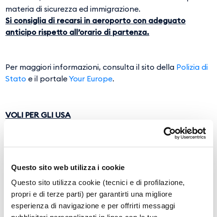
materia di sicurezza ed immigrazione.
Si consiglia di recarsi in aeroporto con adeguato
anticipo rispetto all’orario di partenza.
Per maggiori informazioni, consulta il sito della
Polizia di
Stato
e il portale
Your Europe
.
VOLI PER GLI USA
Per potersi recare negli Stati Uniti d’America è
obbligatorio compilare online il modulo per
l'autorizzazione di viaggio elettronica ESTA -
Electronic
Questo sito web utilizza i cookie
System for Travel Authorization
nell'ambito del
programma "Viaggio senza Visto" (Visa Waiver
Questo sito utilizza cookie (tecnici e di profilazione,
Program).
Per usufruire del programma "Visa Waiver
propri e di terze parti) per garantirti una migliore
Program" (Viaggio senza visto) sono necessari i seguenti
esperienza di navigazione e per offrirti messaggi