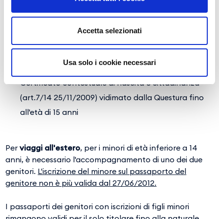
Il minore può viaggiare con:
Accetta selezionati
Passaporto individuale
Carta d'identità, se viaggia all’interno dell’Unione
Usa solo i cookie necessari
Europea
Certificato contestuale di nascita e cittadinanza
(art.7/14 25/11/2009) vidimato dalla Questura fino
all'età di 15 anni
Per
viaggi all'estero
, per i minori di età inferiore a 14
anni, è necessario l'accompagnamento di uno dei due
genitori.
L'iscrizione del minore sul passaporto del
genitore non è più valida dal 27/06/2012.
I passaporti dei genitori con iscrizioni di figli minori
rimangono validi per il solo titolare fino alla naturale