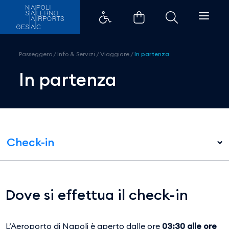
In partenza - Aeroporti di Napol
Passeggero
/
Info & Servizi
/
Viaggiare
/
In partenza
In partenza
Check-in
Dove si effettua il check-in
L’Aeroporto di Napoli è aperto dalle ore
03:30 alle ore