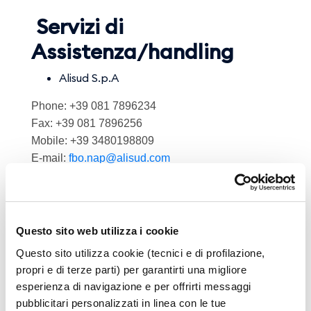
Servizi di
Assistenza/handling
Alisud S.p.A
Phone: +39 081 7896234
Fax: +39 081 7896256
Mobile: +39 3480198809
E-mail:
fbo.nap@alisud.com
Web:
www.ghitalia.it
Argos
Vip Private Handling S.r.l.
Questo sito web utilizza i cookie
Mobile: +39 345.62.25.251
Questo sito utilizza cookie (tecnici e di profilazione,
Station: Alessio Ienco - +39 342 8189893 -
propri e di terze parti) per garantirti una migliore
E-mail:
LIRN@aviavip.com
-
esperienza di navigazione e per offrirti messaggi
alessio.ienco@aviavip.com
pubblicitari personalizzati in linea con le tue