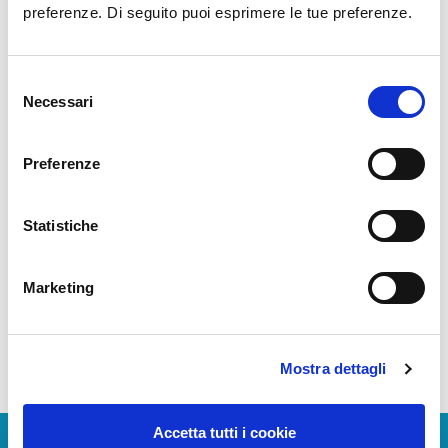
Mobile: +39 345 6225251 - 342 5544120 - 347
preferenze. Di seguito puoi esprimere le tue preferenze.
0899321
Web:
www.aviavip.com
Selezione
Necessari
del
Fly
Service
S.r.l.
consenso
Mobile: +39 340 1957632
Preferenze
Tel: + 39 081 17562322
E-mail:
napfbo@flyservice.eu
Web:
www.flyservice.eu
Statistiche
Sky
Services
S.p.A.
Marketing
Tel: +39 081 2311048
Mobile: +39 338 7735768 (H24 on request)
Mostra dettagli
E-mail:
nap@skyservices.it
Web:
www.skyservices.it
Accetta tutti i cookie