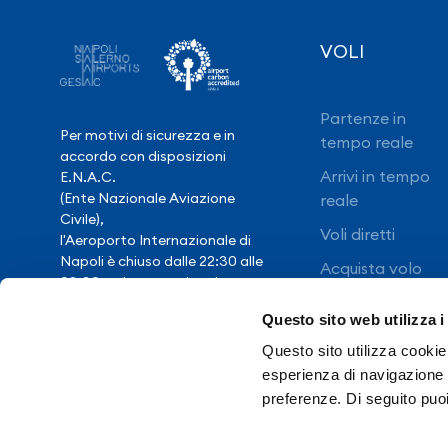
VOLI
Partenze in
Per motivi di sicurezza e in
tempo reale
accordo con disposizioni
Arrivi in tempo
E.N.A.C.
(Ente Nazionale Aviazione
reale
Civile),
Voli diretti
l'Aeroporto Internazionale di
Napoli è chiuso dalle 22:30 alle
Acquista volo
03:30, salvo eccezionale
ritardo voli.
Questo sito web utilizza i
Questo sito utilizza cookie 
Hai bisogno di
esperienza di navigazione e
assistenza?
preferenze. Di seguito puo