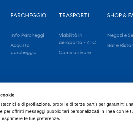
PARCHEGGIO
TRASPORTI
SHOP & E
Info Parcheggi
Viabilità in
Negozi e Se
aeroporto - ZTC
Acquisto
Bar e Risto
parcheggio
Come arrivare
 cookie
(tecnici e di profilazione, propri e di terze parti) per garantirti un
 per offrirti messaggi pubblicitari personalizzati in linea con le t
i esprimere le tue preferenze.