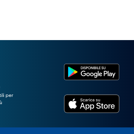
!
ili per
ù