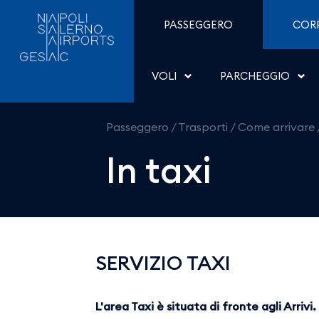
In taxi - Aeroporti di Na
Salta al contenuto
PASSEGGERO
COR
VOLI
PARCHEGGIO
Passeggero
/
Trasporti
/
Come arrivare
In taxi
SERVIZIO TAXI
​​​​​​L'area Taxi è situata di fronte agli Arrivi.