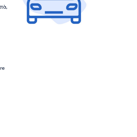
ttà,
are