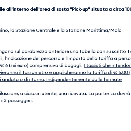
le all'interno dell'area di sosta "Pick-up" situata a circa 10
chino, la Stazione Centrale e la Stazione Marittima/Molo
ongono sul parabrezza anteriore una tabella con su scritto 
, l'indicazione del percorso e l'importo della tariffa a pers
a € 6 (sei euro) comprensivo di bagagli.
I tassisti che intendo
ieranno il tassametro e applicheranno la tariffa di € 6,00 (
i andata o di ritorno, indipendentemente dalle fermate
rilasciare, a ciascun utente, una ricevuta. La partenza dovrà
mi 3 passeggeri.