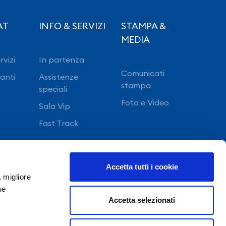
AT
INFO & SERVIZI
STAMPA &
MEDIA
rvizi
In partenza
Comunicati
ranti
Assistenze
stampa
speciali
Foto e Video
Sala Vip
Fast Track
Accetta tutti i cookie
a migliore
ue
Accetta selezionati