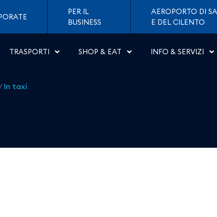
poli
PER IL
AEROPORTO DI SA
PORATE
BUSINESS
E DEL CILENTO
TRASPORTI
SHOP & EAT
INFO & SERVIZI
/
In taxi