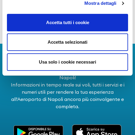
altri stakeholder, con l'obiettivo comune di
Mostra dettagli
cogliere le opportunità e superare le criticità al
fine di assicurare redditività per gli azionisti
Accetta tutti i cookie
generando valore per il territorio, sostenibile
nel tempo.
Accetta selezionati
Scarica l'app
Usa solo i cookie necessari
La Guida dei Servizi dell'Aeroporto Internazionale di
Napoli!
Informazioni in tempo reale sui voli, tutti i servizi e i
numeri utili per rendere la tua esperienza
all'Aeroporto di Napoli ancora più coinvolgente e
completa.