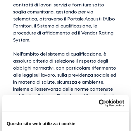
contratti di lavori, servizi e forniture sotto
soglia comunitaria, gestendo per via
telematica, attraverso il Portale Acquisti l'Albo
Fornitori, il Sistema di qualificazione, le
procedure di affidamento ed il Vendor Rating
System.
Nell’ambito del sistema di qualificazione, è
assoluto criterio di selezione il rispetto degli
obblighi normativi, con particolare riferimento
alle leggi sul lavoro, sulla previdenza sociale ed
in materia di salute, sicurezza e ambiente,
insieme all'osservanza delle norme contenute
nel Codice Etico e all'adesione al Protocollo di
legalità sottoscritto da GE.S.A.C. con la
Prefettura di Napoli. Sono poi valutate, oltre
alla sussistenza dei requisiti di ordine generale
(tecnico-organizzativo, economico-
Questo sito web utilizza i cookie
finanziario, professionale), eventuali condotte