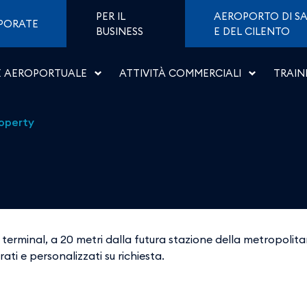
Napoli
PER IL
AEROPORTO DI SA
PORATE
BUSINESS
E DEL CILENTO
E AEROPORTUALE
ATTIVITÀ COMMERCIALI
TRAIN
operty
l terminal, a 20 metri dalla futura stazione della metropolit
ti e personalizzati su richiesta.