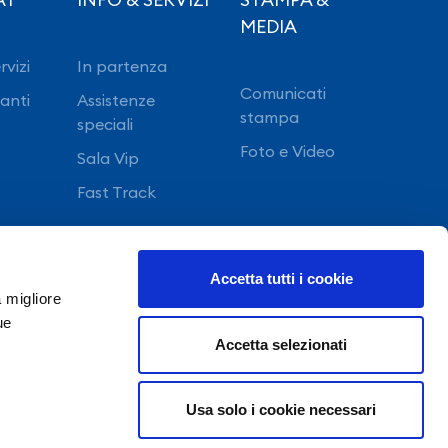
MEDIA
rvizi
In partenza
Comunicati
ranti
Assistenze
stampa
speciali
Foto e Video
Sala Vip
Fast Track
Accetta tutti i cookie
a migliore
ue
Accetta selezionati
Usa solo i cookie necessari
©Copyright 2022 GE.S.A.C. S.p.a. NAPOLI -