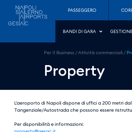
Property - Aeroporti di 
Salta al contenuto
PASSEGGERO
COR
BANDI DI GARA
GESTION
Per Il Business
/
Attività commerciali
/
Pr
Property
L'aeroporto di Napoli dispone di uffici a 200 metri da
Tangenziale/Autostrada che possono essere ristruttura
Per disponibilità e informazioni:
property@gesac.it