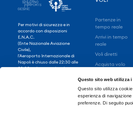
Partenze in
Per motivi di sicurezza e in
tempo reale
accordo con disposizioni
Arrivi in tempo
E.N.A.C.
(Ente Nazionale Aviazione
reale
Civile),
Voli diretti
l'Aeroporto Internazionale di
Napoli è chiuso dalle 22:30 alle
Acquista volo
03:30, salvo eccezionale
ritardo voli.
Questo sito web utilizza i
Questo sito utilizza cookie 
Hai bisogno di
esperienza di navigazione e
assistenza?
preferenze. Di seguito puo
Contatti
So