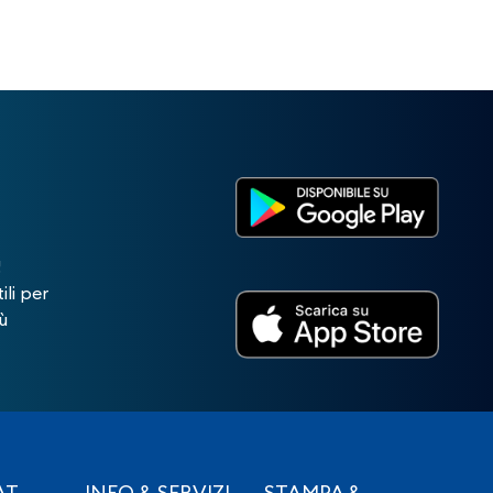
!
ili per
ù
AT
INFO & SERVIZI
STAMPA &