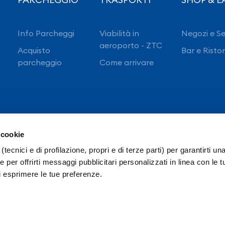
Info Parcheggi
Viabilità in
Negozi e Se
aeroporto - ZTC
Acquisto
Bar e Risto
parcheggio
Come arrivare
 cookie
(tecnici e di profilazione, propri e di terze parti) per garantirti un
 per offrirti messaggi pubblicitari personalizzati in linea con le t
i esprimere le tue preferenze.
cietà Trasparente
Intranet
Ordinanze E.N.A.C.