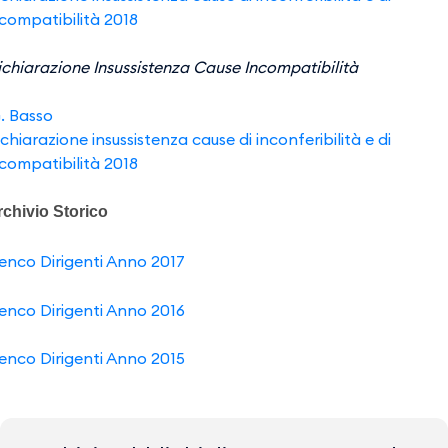
ncompatibilità 2018
ichiarazione Insussistenza Cause Incompatibilità
. Basso
chiarazione insussistenza cause di inconferibilità e di
ncompatibilità 2018
rchivio Storico
lenco Dirigenti Anno 2017
lenco Dirigenti Anno 2016
lenco Dirigenti Anno 2015