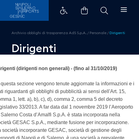
Dirigenti - Aeroporti di Napoli
Archivio obblighi di trasparenza AdS S.p.A.
/
Personale
/
Dirigenti
Dirigenti
rigenti (dirigenti non generali) - (fino al 31/10/2019)
 questa sezione vengono tenute aggiornate la informazioni e i
ti riguardanti gli obblighi di pubblicità ai sensi dell'Art. 15,
mma 1, lett. a), b), c), d), comma 2, comma 5 del decreto
gislativo 33/2013. A far data dal 1 novembre 2019 l’Aeroporto
 Salerno Costa d’Amalfi S.p.A. è stata incorporata nella
cietà GESAC S.p.A., mediante fusione per incorporazione.
 società incorporante GESAC, società di gestione degli
roporti di Napoli e di Salerno, è una società a prevalente