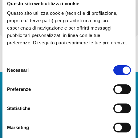
Questo sito web utilizza i cookie
Servizi erogati
Questo sito utilizza cookie (tecnici e di profilazione,
Altri contenuti - Corruzione
propri e di terze parti) per garantirti una migliore
esperienza di navigazione e per offrirti messaggi
pubblicitari personalizzati in linea con le tue
preferenze. Di seguito puoi esprimere le tue preferenze.
Torna alla Società Trasparente
Selezione
Necessari
del
consenso
Scarica App
Preferenze
La Guida dei Servizi dell'Aeroporto Internazionale di
Napoli!
Statistiche
Informazioni in tempo reale sui voli, tutti i servizi e i
numeri utili per rendere la tua esperienza
Marketing
all'Aeroporto di Napoli ancora più coinvolgente e
completa.