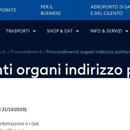
irizzo politico - Aeropor
PER IL
AEROPORTO DI SA
PORATE
BUSINESS
E DEL CILENTO
TRASPORTI
SHOP & EAT
INFO & SERVIZI
p.A.
/
Provvedimenti
/
Provvedimenti organi indirizzo politic
i organi indirizzo 
l 31/10/2019)
nformazioni e i dati