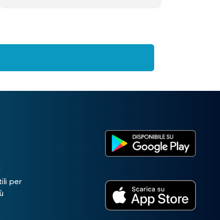
!
ili per
ù