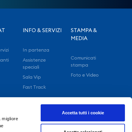
AT
INFO & SERVIZI
STAMPA &
MEDIA
rvizi
In partenza
Comunicati
ranti
Assistenze
stampa
speciali
Foto e Video
Sala Vip
Fast Track
Accetta tutti i cookie
a migliore
ue