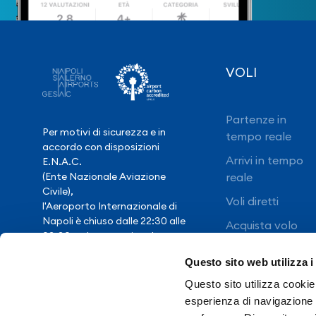
VOLI
Partenze in
Per motivi di sicurezza e in
tempo reale
accordo con disposizioni
Arrivi in tempo
E.N.A.C.
(Ente Nazionale Aviazione
reale
Civile),
Voli diretti
l'Aeroporto Internazionale di
Napoli è chiuso dalle 22:30 alle
Acquista volo
03:30, salvo eccezionale
ritardo voli.
Questo sito web utilizza i
Questo sito utilizza cookie 
Hai bisogno di
esperienza di navigazione e
assistenza?