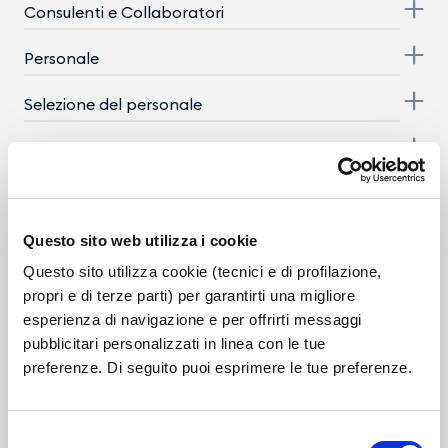
Consulenti e Collaboratori
Personale
Selezione del personale
Enti controllati
Provvedimenti
Questo sito web utilizza i cookie
Controlli sulle imprese
Questo sito utilizza cookie (tecnici e di profilazione,
Bandi di gara e contratti
propri e di terze parti) per garantirti una migliore
esperienza di navigazione e per offrirti messaggi
Bilanci
pubblicitari personalizzati in linea con le tue
preferenze. Di seguito puoi esprimere le tue preferenze.
Beni immobili e gestione patrimonio
Controlli e rilievi sull'amministrazione
Selezione