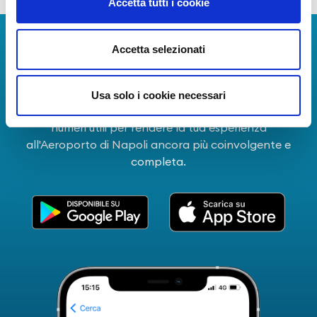
Accetta tutti i cookie
Scarica App
Accetta selezionati
La Guida dei Servizi dell'Aeroporto Internazionale di
Napoli!
Usa solo i cookie necessari
Informazioni in tempo reale sui voli, tutti i servizi e i
numeri utili per rendere la tua esperienza
all'Aeroporto di Napoli ancora più coinvolgente e
completa.