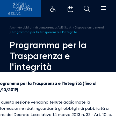
Programma per la Trasparenza e 
Archivio obblighi di trasparenza AdS S.p.A.
/
Disposizioni generali
/
Programma per la Trasparenza e l'integrità
Programma per la
Trasparenza e
l'integrità
rogramma per la Trasparenza e l'Integrità (fino al
1/10/2019)
n questa sezione vengono tenute aggiornate la
formazioni e i dati riguardanti gli obblighi di pubblicità ai
nsi del Decreto Legislativo 14 marzo 2013 n. 33 - Art. 10, c.