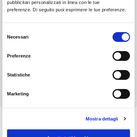
pubblicitari personalizzati in linea con le tue
Controlli sulle imprese
preferenze. Di seguito puoi esprimere le tue preferenze.
Bandi di gara e contratti
Selezione
Bilanci
Necessari
del
consenso
Beni immobili e gestione patrimonio
Preferenze
Controlli e rilievi sull'amministrazione
Statistiche
Servizi erogati
Altri contenuti - Corruzione
Marketing
Mostra dettagli
Torna alla Società Trasparente