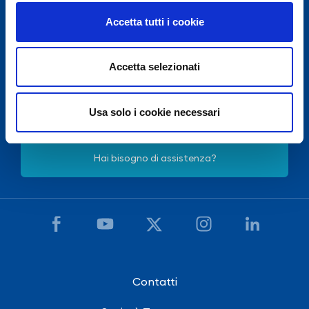
Accetta tutti i cookie
Per motivi di sicurezza e in accordo con disposizioni
E.N.A.C.
Accetta selezionati
(Ente Nazionale Aviazione Civile),
l'Aeroporto Internazionale di Napoli è chiuso dalle 22:30
alle 03:30, salvo eccezionale ritardo voli.
Usa solo i cookie necessari
Hai bisogno di assistenza?
Contatti