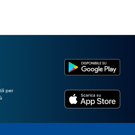
!
ili per
ù