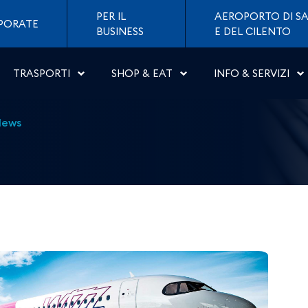
 rotta Napoli &#8211; Sk
PER IL
AEROPORTO DI SA
PORATE
BUSINESS
E DEL CILENTO
TRASPORTI
SHOP & EAT
INFO & SERVIZI
News