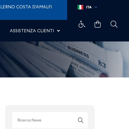
opje - Aeroporti di Napol
LERNO COSTA D'AMALFI
ITA
ASSISTENZA CLIENTI