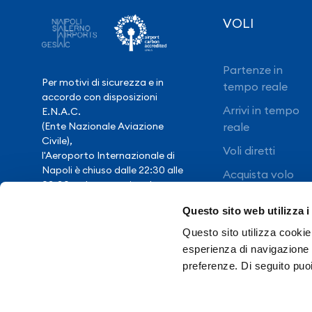
VOLI
Partenze in
Per motivi di sicurezza e in
tempo reale
accordo con disposizioni
Arrivi in tempo
E.N.A.C.
(Ente Nazionale Aviazione
reale
Civile),
Voli diretti
l'Aeroporto Internazionale di
Napoli è chiuso dalle 22:30 alle
Acquista volo
03:30, salvo eccezionale
ritardo voli.
Questo sito web utilizza i
Questo sito utilizza cookie 
Hai bisogno di
esperienza di navigazione e
assistenza?
preferenze. Di seguito puo