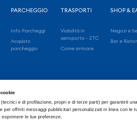
PARCHEGGIO
TRASPORTI
SHOP & E
Info Parcheggi
Viabilità in
Negozi e Se
aeroporto - ZTC
Acquisto
Bar e Risto
parcheggio
Come arrivare
 cookie
(tecnici e di profilazione, propri e di terze parti) per garantirti un
 per offrirti messaggi pubblicitari personalizzati in linea con le t
i esprimere le tue preferenze.