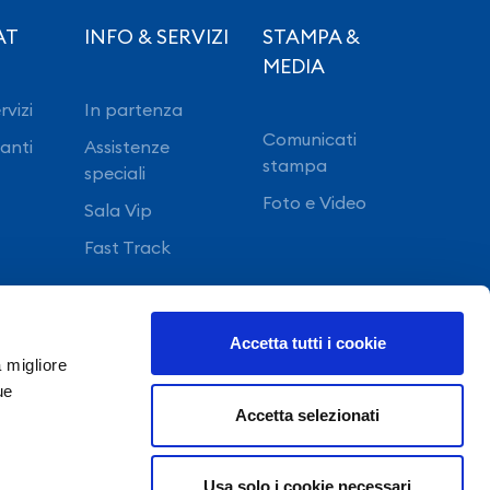
AT
INFO & SERVIZI
STAMPA &
MEDIA
rvizi
In partenza
Comunicati
ranti
Assistenze
stampa
speciali
Foto e Video
Sala Vip
Fast Track
Accetta tutti i cookie
a migliore
ue
Accetta selezionati
Usa solo i cookie necessari