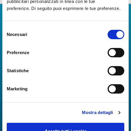
pubblicitari personalizzati in linea con le tue
preferenze. Di seguito puoi esprimere le tue preferenze.
Scarica App
Selezione
La Guida dei Servizi dell'Aeroporto Internazionale di
Necessari
del
Napoli!
consenso
Informazioni in tempo reale sui voli, tutti i servizi e i
numeri utili per rendere la tua esperienza
Preferenze
all'Aeroporto di Napoli ancora più coinvolgente e
completa.
Statistiche
Marketing
Mostra dettagli