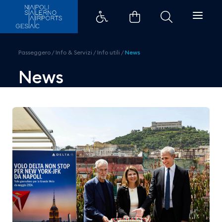
Delta Air Lines lancia il volo gi
Passeggero
/
Info & Servizi
/
Info utili
/
News
News