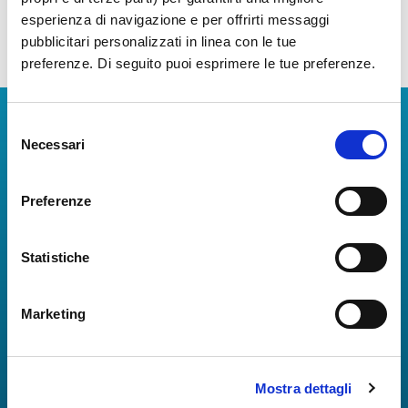
esperienza di navigazione e per offrirti messaggi
pubblicitari personalizzati in linea con le tue
preferenze. Di seguito puoi esprimere le tue preferenze.
Scarica App
Selezione
Necessari
del
La Guida dei Servizi dell'Aeroporto Internazionale di
consenso
Napoli!
Preferenze
Informazioni in tempo reale sui voli, tutti i servizi e i
numeri utili per rendere la tua esperienza
all'Aeroporto di Napoli ancora più coinvolgente e
Statistiche
completa.
Marketing
Mostra dettagli