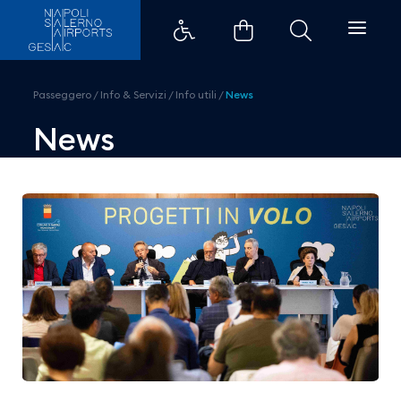
Progetti in volo: quando l&#39;a
Passeggero
/
Info & Servizi
/
Info utili
/
News
News