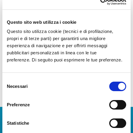
Archivio News
Questo sito web utilizza i cookie
Questo sito utilizza cookie (tecnici e di profilazione,
Anno 2026
propri e di terze parti) per garantirti una migliore
Anno 2025
esperienza di navigazione e per offrirti messaggi
pubblicitari personalizzati in linea con le tue
Anno 2024
preferenze. Di seguito puoi esprimere le tue preferenze.
Anno 2023
Selezione
Necessari
del
consenso
Preferenze
Scarica App
Statistiche
La Guida dei Servizi dell'Aeroporto Internazionale di