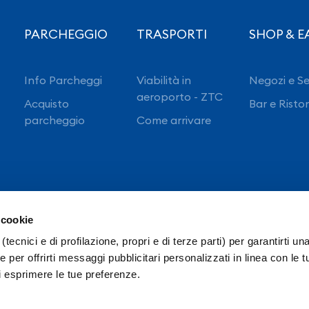
PARCHEGGIO
TRASPORTI
SHOP & E
Info Parcheggi
Viabilità in
Negozi e Se
aeroporto - ZTC
Acquisto
Bar e Risto
parcheggio
Come arrivare
 cookie
(tecnici e di profilazione, propri e di terze parti) per garantirti un
 per offrirti messaggi pubblicitari personalizzati in linea con le t
i esprimere le tue preferenze.