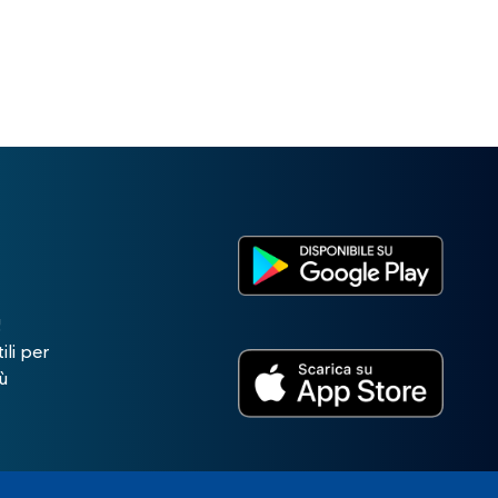
!
ili per
ù