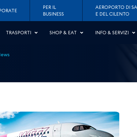
poli &#8211; Craiova - A
PER IL
AEROPORTO DI SA
PORATE
BUSINESS
E DEL CILENTO
TRASPORTI
SHOP & EAT
INFO & SERVIZI
News