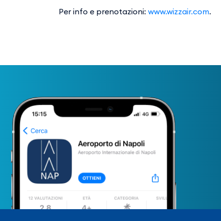
Per info e prenotazioni:
www.wizzair.com
.