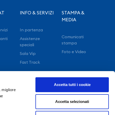
AT
INFO & SERVIZI
STAMPA &
MEDIA
rvizi
In partenza
Comunicati
ranti
Assistenze
stampa
speciali
Foto e Video
Sala Vip
Fast Track
Accetta tutti i cookie
a migliore
ue
Accetta selezionati