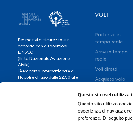
VOLI
Partenze in
Per motivi di sicurezza e in
tempo reale
accordo con disposizioni
Arrivi in tempo
E.N.A.C.
(Ente Nazionale Aviazione
reale
Civile),
Voli diretti
l'Aeroporto Internazionale di
Napoli è chiuso dalle 22:30 alle
Acquista volo
03:30, salvo eccezionale
ritardo voli.
Questo sito web utilizza i
Questo sito utilizza cookie 
Hai bisogno di
esperienza di navigazione e
assistenza?
preferenze. Di seguito puo