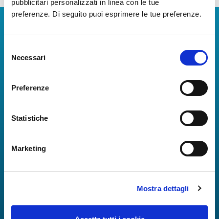
pubblicitari personalizzati in linea con le tue
preferenze. Di seguito puoi esprimere le tue preferenze.
Scarica App
Selezione
La Guida dei Servizi dell'Aeroporto Internazionale di
Necessari
del
Napoli!
consenso
Informazioni in tempo reale sui voli, tutti i servizi e i
numeri utili per rendere la tua esperienza
Preferenze
all'Aeroporto di Napoli ancora più coinvolgente e
completa.
Statistiche
Marketing
Mostra dettagli