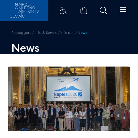
Napoli ospita la Wildlife Strike
Passeggero
/
Info & Servizi
/
Info utili
/
News
News