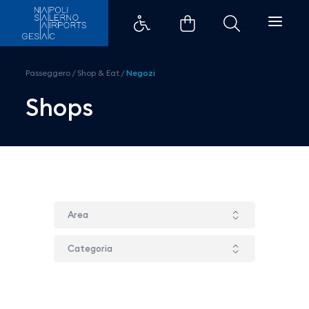
Mc2 Saint Barth - Aeroporti di 
Passeggero
/
Shop & Eat
/
Negozi
Shops