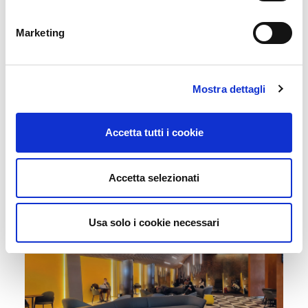
Marketing
Mostra dettagli
Accetta tutti i cookie
Acquista i nostri servizi online
Accetta selezionati
Usa solo i cookie necessari