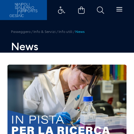
GESAC e Fondazione AIRC in pist
Passeggero
/
Info & Servizi
/
Info utili
/
News
News