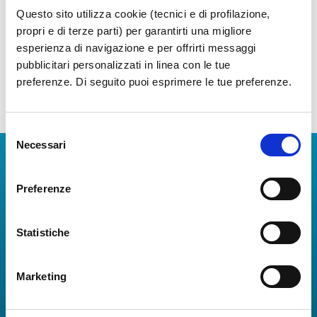
Anno 2024
Questo sito utilizza cookie (tecnici e di profilazione,
propri e di terze parti) per garantirti una migliore
Anno 2023
esperienza di navigazione e per offrirti messaggi
pubblicitari personalizzati in linea con le tue
preferenze. Di seguito puoi esprimere le tue preferenze.
Selezione
Necessari
del
Scarica App
consenso
Preferenze
La Guida dei Servizi dell'Aeroporto Internazionale di
Napoli!
Informazioni in tempo reale sui voli, tutti i servizi e i
Statistiche
numeri utili per rendere la tua esperienza
all'Aeroporto di Napoli ancora più coinvolgente e
Marketing
completa.