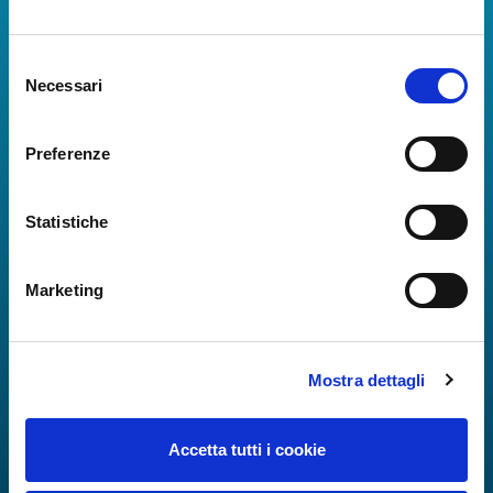
La Guida dei Servizi dell'Aeroporto Internazionale di
Napoli!
Selezione
Informazioni in tempo reale sui voli, tutti i servizi e i
Necessari
del
numeri utili per rendere la tua esperienza
consenso
all'Aeroporto di Napoli ancora più coinvolgente e
Preferenze
completa.
Statistiche
Marketing
Mostra dettagli
Accetta tutti i cookie