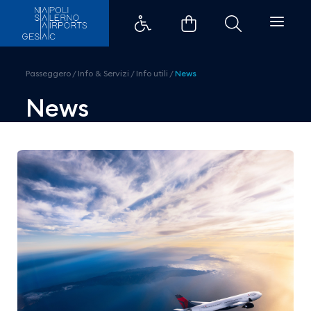
Delta Air Lines, volo diretto Nap
Passeggero
/
Info & Servizi
/
Info utili
/
News
News