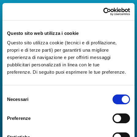
Scarica App
La Guida dei Servizi dell'Aeroporto Internazionale di
Napoli!
Questo sito web utilizza i cookie
Informazioni in tempo reale sui voli, tutti i servizi e i
numeri utili per rendere la tua esperienza
Questo sito utilizza cookie (tecnici e di profilazione,
all'Aeroporto di Napoli ancora più coinvolgente e
propri e di terze parti) per garantirti una migliore
completa.
esperienza di navigazione e per offrirti messaggi
pubblicitari personalizzati in linea con le tue
preferenze. Di seguito puoi esprimere le tue preferenze.
Selezione
Necessari
del
consenso
Preferenze