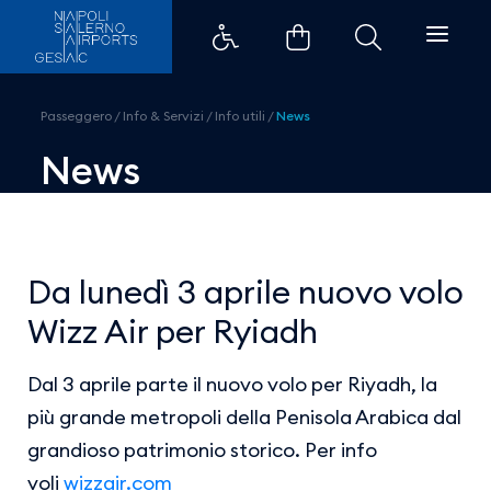
Da lunedì 3 aprile nuovo volo Wi
Passeggero
/
Info & Servizi
/
Info utili
/
News
News
Da lunedì 3 aprile nuovo volo
Wizz Air per Ryiadh
Dal 3 aprile parte il nuovo volo per Riyadh, la
più grande metropoli della Penisola Arabica dal
grandioso patrimonio storico. Per info
voli
wizzair.com