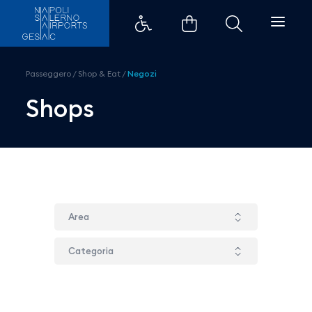
Boggi - Aeroporti di Napoli
Passeggero
/
Shop & Eat
/
Negozi
Shops