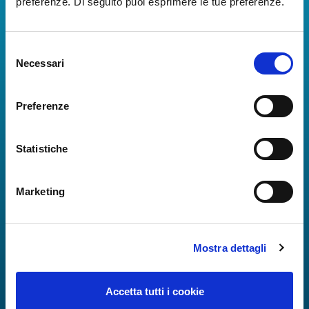
Scarica App
preferenze. Di seguito puoi esprimere le tue preferenze.
La Guida dei Servizi dell'Aeroporto Internazionale di
Selezione
Napoli!
Necessari
del
Informazioni in tempo reale sui voli, tutti i servizi e i
consenso
numeri utili per rendere la tua esperienza
all'Aeroporto di Napoli ancora più coinvolgente e
Preferenze
completa.
Statistiche
Marketing
Mostra dettagli
Accetta tutti i cookie