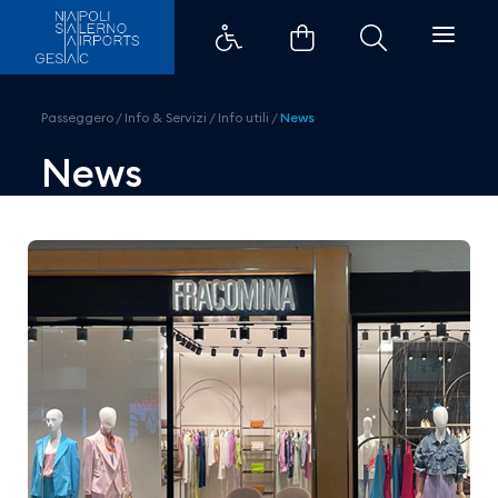
Apre il nuovo negozio Fracomina
Passeggero
/
Info & Servizi
/
Info utili
/
News
News