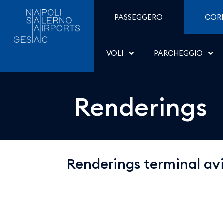
Renderings - Aeroporti 
Salta al contenuto
PASSEGGERO
COR
VOLI
PARCHEGGIO
Renderings
Renderings terminal a