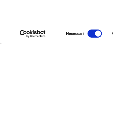
Selezione
Necessari
del
consenso
crediti: ©AF517 & Diorama - Gruppo di impr
d'Architettura, Planeground, Techproject