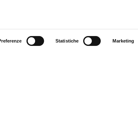
Preferenze
Statistiche
Marketing
ese che realizzerà il progetto: Deerns (agent), Atelier(s) Al
, Sun Flower Engineering