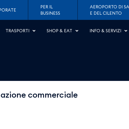
di Napoli
PER IL
AEROPORTO DI SA
PORATE
BUSINESS
E DEL CILENTO
TRASPORTI
SHOP & EAT
INFO & SERVIZI
viazione commerciale