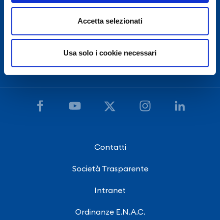
(Ente Nazionale Aviazione Civile),
l'Aeroporto Internazionale di Napoli è chiuso dalle 22:30
Accetta selezionati
alle 03:30, salvo eccezionale ritardo voli.
Usa solo i cookie necessari
Hai bisogno di assistenza?
Contatti
Società Trasparente
Intranet
Ordinanze E.N.A.C.