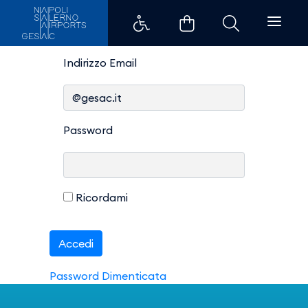
Login Area Riservata - Aeroport
Login
Login
Indirizzo Email
Password
Ricordami
Accedi
Password Dimenticata