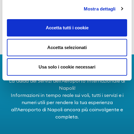
Mostra dettagli
E’ possibile reperire informazioni, anche sugli
eventi previsti a Salerno e Provincia, sul
portale della Società CAmpana Beni Culturali
Accetta tutti i cookie
(Scabec SpA, società in house della Regione
Campania) al seguente link:
Scabec
.
Accetta selezionati
Scarica l'app
Usa solo i cookie necessari
La Guida dei Servizi dell'Aeroporto Internazionale di
Napoli!
Informazioni in tempo reale sui voli, tutti i servizi e i
numeri utili per rendere la tua esperienza
all'Aeroporto di Napoli ancora più coinvolgente e
completa.