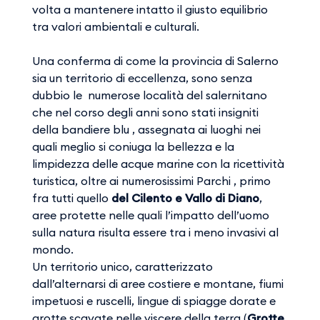
volta a mantenere intatto il giusto equilibrio
tra valori ambientali e culturali.
Una conferma di come la provincia di Salerno
sia un territorio di eccellenza, sono senza
dubbio le numerose località del salernitano
che nel corso degli anni sono stati insigniti
della bandiere blu , assegnata ai luoghi nei
quali meglio si coniuga la bellezza e la
limpidezza delle acque marine con la ricettività
turistica, oltre ai numerosissimi Parchi , primo
fra tutti quello
del Cilento e Vallo di Diano
,
aree protette nelle quali l’impatto dell’uomo
sulla natura risulta essere tra i meno invasivi al
mondo.
Un territorio unico, caratterizzato
dall’alternarsi di aree costiere e montane, fiumi
impetuosi e ruscelli, lingue di spiagge dorate e
grotte scavate nelle viscere della terra (
Grotte