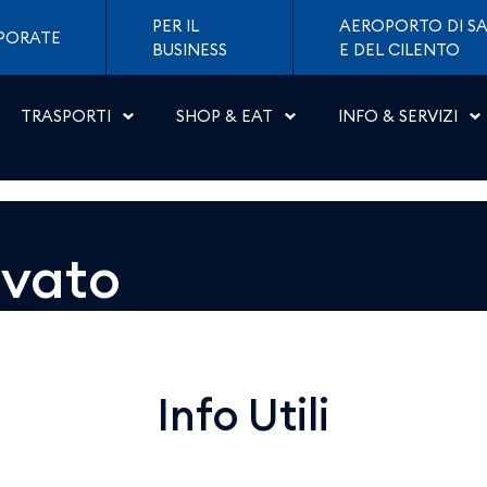
 Napoli
PER IL
AEROPORTO DI SA
PORATE
BUSINESS
E DEL CILENTO
TRASPORTI
SHOP & EAT
INFO & SERVIZI
ovato
Info Utili