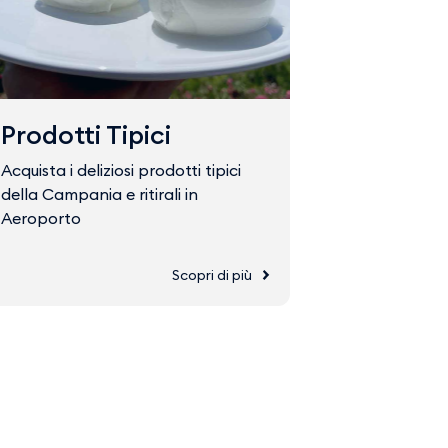
Prodotti Tipici
Fast Tr
Acquista i deliziosi prodotti tipici
Acquista il 
della Campania e ritirali in
accedere ve
Aeroporto
Scopri di più