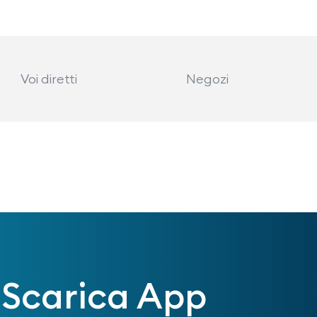
Voi diretti
Negozi
Scarica App