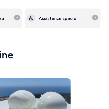
zza
Assistenze speciali
line