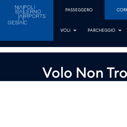
Dettaglio - Aeroporti di
Salta al contenuto
PASSEGGERO
COR
VOLI
PARCHEGGIO
Volo Non Tr