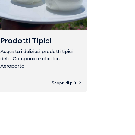
Prodotti Tipici
Fast Tr
Acquista i deliziosi prodotti tipici
Acquista il 
della Campania e ritirali in
accedere ve
Aeroporto
Scopri di più