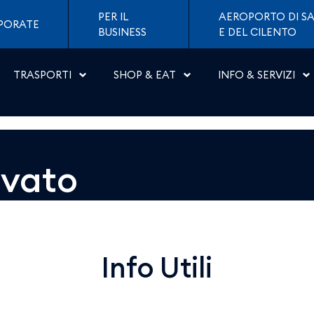
 Napoli
PER IL
AEROPORTO DI SA
PORATE
BUSINESS
E DEL CILENTO
TRASPORTI
SHOP & EAT
INFO & SERVIZI
ovato
Info Utili