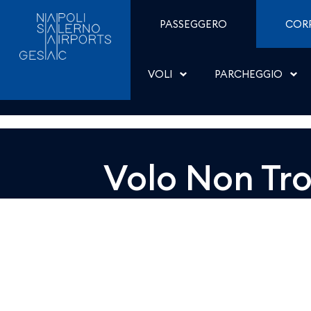
Dettaglio - Aeroporti di
Salta al contenuto
PASSEGGERO
COR
VOLI
PARCHEGGIO
Volo Non Tr