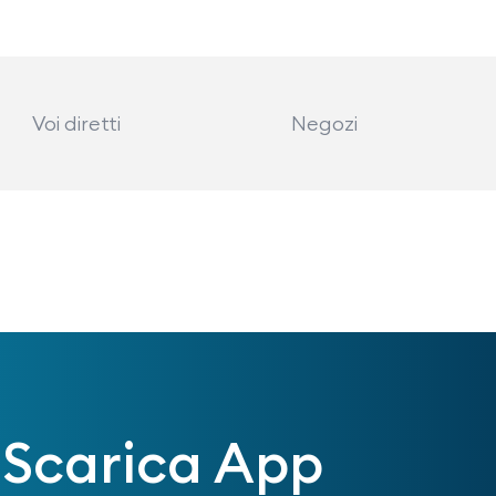
Voi diretti
Negozi
Scarica App