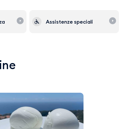
zza
Assistenze speciali
line