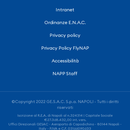
Intranet
Ordinanze E.N.A.C.
Privacy policy
Privacy Policy FlyNAP
Accessibilità
NAPP Staff
©Copyright 2022 GE.S.A.C. S.p.a. NAPOLI - Tutti i diritti
riservati
Iscrizione al R.E.A. di Napoli al n.324314 | Capitale Sociale
€27.368.432,00 int. vers.
Uffici Direzionali GESAC - Aeroporto di Capodichino - 80144 Napoli -
Italy - P.IVA e C.F. 03166090633