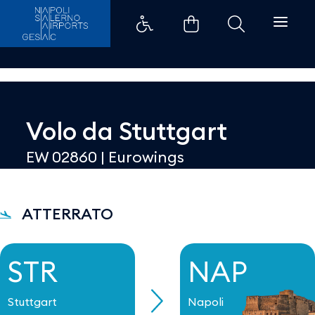
Dettaglio - Aeroporti di Napoli
Volo da
Stuttgart
EW 02860
|
Eurowings
ATTERRATO
STR
NAP
Stuttgart
Napoli