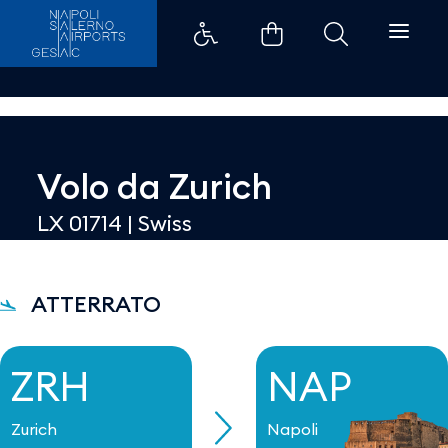
Dettaglio - Aeroporti di Napoli
Volo da
Zurich
LX 01714
|
Swiss
ATTERRATO
ZRH
NAP
Zurich
Napoli