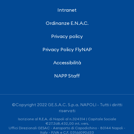
Intranet
Ordinanze E.N.A.C.
Privacy policy
Privacy Policy FlyNAP
Accessibilità
NAPP Staff
©Copyright 2022 GE.S.A.C. S.p.a. NAPOLI - Tutti i diritti
riservati
Iscrizione al R.E.A. di Napoli al n.324314 | Capitale Sociale
€27.368.432,00 int. vers.
Uffici Direzionali GESAC - Aeroporto di Capodichino - 80144 Napoli -
Italy - P.IVA e C.F. 03166090633