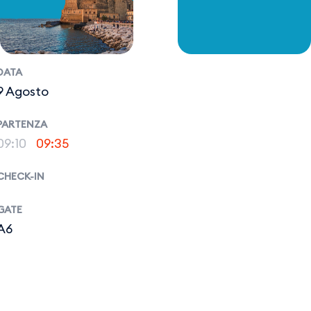
DATA
9 Agosto
PARTENZA
09:10
09:35
CHECK-IN
GATE
A6