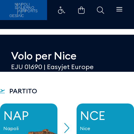
Dettaglio - Aeroporti di Napoli
Volo per
Nice
EJU 01690
|
Easyjet Europe
PARTITO
NAP
NCE
Napoli
Nice