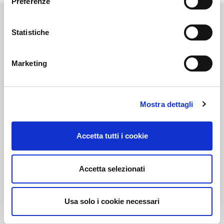
Preferenze
Statistiche
Link correlati
Marketing
Mostra dettagli
Voi diretti
Accetta tutti i cookie
Negozi
Accetta selezionati
Bar e Ristoranti
Usa solo i cookie necessari