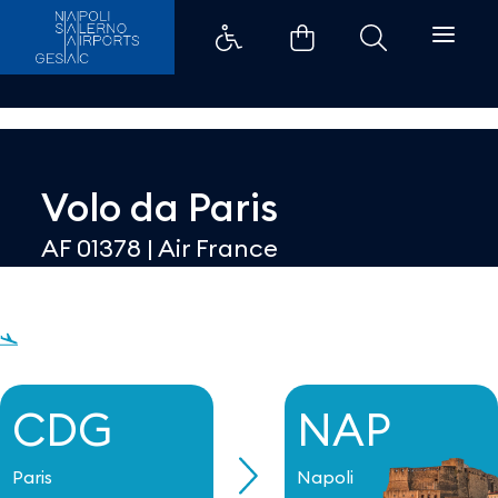
Dettaglio - Aeroporti di Napoli
Volo da
Paris
AF 01378
|
Air France
CDG
NAP
Paris
Napoli