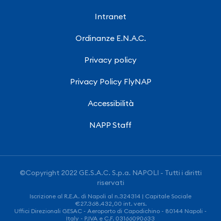
Intranet
Ordinanze E.N.A.C.
Privacy policy
Privacy Policy FlyNAP
Accessibilità
NAPP Staff
©Copyright 2022 GE.S.A.C. S.p.a. NAPOLI - Tutti i diritti
riservati
Iscrizione al R.E.A. di Napoli al n.324314 | Capitale Sociale
€27.368.432,00 int. vers.
Uffici Direzionali GESAC - Aeroporto di Capodichino - 80144 Napoli -
Italy - P.IVA e C.F. 03166090633