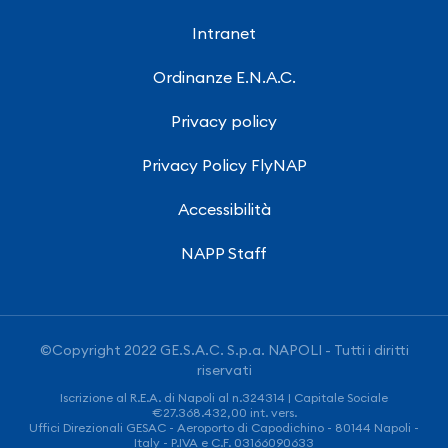
Intranet
Ordinanze E.N.A.C.
Privacy policy
Privacy Policy FlyNAP
Accessibilità
NAPP Staff
©Copyright 2022 GE.S.A.C. S.p.a. NAPOLI - Tutti i diritti
riservati
Iscrizione al R.E.A. di Napoli al n.324314 | Capitale Sociale
€27.368.432,00 int. vers.
Uffici Direzionali GESAC - Aeroporto di Capodichino - 80144 Napoli -
Italy - P.IVA e C.F. 03166090633