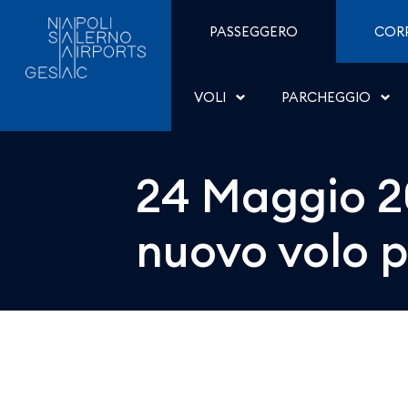
24 Maggio 2025 - Delta A
Salta al contenuto
PASSEGGERO
COR
VOLI
PARCHEGGIO
24 Maggio 20
nuovo volo p