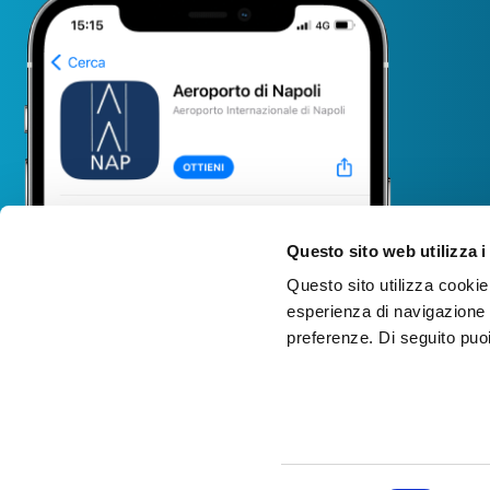
Questo sito web utilizza i
Questo sito utilizza cookie 
esperienza di navigazione e
VOLI
preferenze. Di seguito puo
Partenze in
Per motivi di sicurezza e in
tempo reale
accordo con disposizioni
Arrivi in tempo
E.N.A.C.
(Ente Nazionale Aviazione
reale