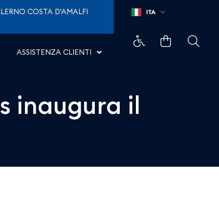
vo volo per Atlanta - Aer
LERNO COSTA D'AMALFI
ITA
ASSISTENZA CLIENTI
s inaugura il