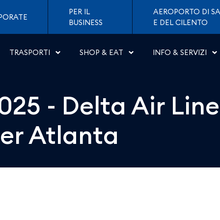
ir Lines inaugura il nuo
PER IL
AEROPORTO DI SA
PORATE
BUSINESS
E DEL CILENTO
TRASPORTI
SHOP & EAT
INFO & SERVIZI
25 - Delta Air Line
er Atlanta