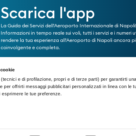
Scarica l'app
La Guida dei Servizi dell'Aeroporto Internazionale di Napoli
Informazioni in tempo reale sui voli, tutti i servizi e i numeri ut
rendere la tua esperienza all'Aeroporto di Napoli ancora pi
coinvolgente e completa.
 cookie
(tecnici e di profilazione, propri e di terze parti) per garantirti un
 per offrirti messaggi pubblicitari personalizzati in linea con le t
PARCHEGGIO
TRASPORTI
SHOP & E
i esprimere le tue preferenze.
Info Parcheggi
Viabilità in
Negozi e Se
aeroporto - ZTC
Acquisto
Bar e Risto
parcheggio
Come arrivare