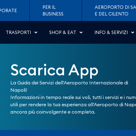
 di Napoli
PER IL
AEROPORTO DI SA
PORATE
BUSINESS
E DEL CILENTO
TRASPORTI
SHOP & EAT
INFO & SERVIZI
Scarica App
La Guida dei Servizi dell'Aeroporto Internazionale di
Napoli!
Informazioni in tempo reale sui voli, tutti i servizi e i num
utili per rendere la tua esperienza all'Aeroporto di Napo
ancora più coinvolgente e completa.