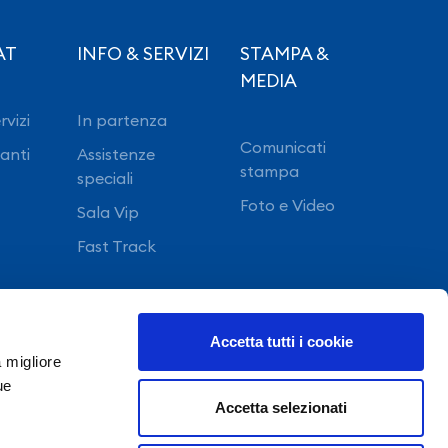
AT
INFO & SERVIZI
STAMPA &
MEDIA
rvizi
In partenza
Comunicati
ranti
Assistenze
stampa
speciali
Foto e Video
Sala Vip
Fast Track
Accetta tutti i cookie
a migliore
ue
Accetta selezionati