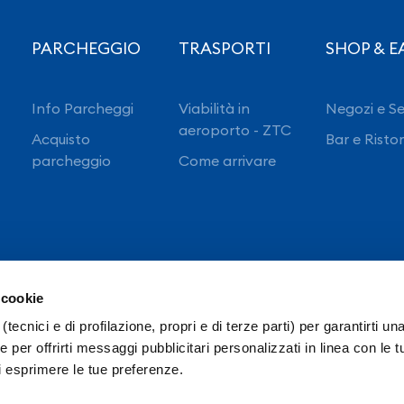
PARCHEGGIO
TRASPORTI
SHOP & E
Info Parcheggi
Viabilità in
Negozi e Se
aeroporto - ZTC
Acquisto
Bar e Risto
parcheggio
Come arrivare
 cookie
(tecnici e di profilazione, propri e di terze parti) per garantirti un
 per offrirti messaggi pubblicitari personalizzati in linea con le t
i esprimere le tue preferenze.