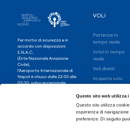
VOLI
Partenze in
Per motivi di sicurezza e in
tempo reale
accordo con disposizioni
Arrivi in tempo
E.N.A.C.
(Ente Nazionale Aviazione
reale
Civile),
Voli diretti
l'Aeroporto Internazionale di
Napoli è chiuso dalle 22:30 alle
Acquista volo
03:30, salvo eccezionale
ritardo voli.
Questo sito web utilizza i
Questo sito utilizza cookie 
Hai bisogno di
esperienza di navigazione e
assistenza?
preferenze. Di seguito puo